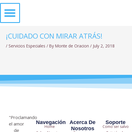
Skip
to
content
QUIÉNES SOMOS
¡CUIDADO CON MIRAR ATRÁS!
/
Servicios Especiales
/ By
Monte de Oracion
/
July 2, 2018
"Proclamando
Navegación
Acerca De
Soporte
el amor
Home
Como ser salvo
Nosotros
de