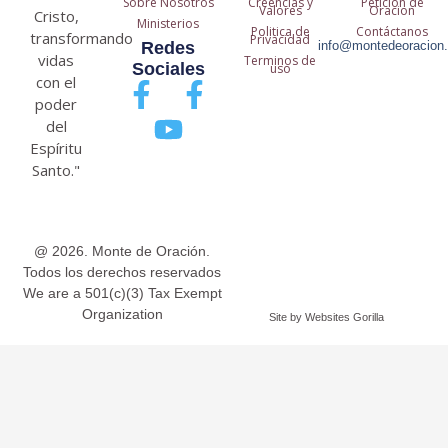
Sobre Nosotros
Creencias y
Petición de
Valores
Oracion
Cristo,
Ministerios
Politica de
Contáctanos
transformando
Privacidad
Redes
info@montedeoracion.
vidas
Terminos de
Sociales
uso
con el
F
Y
F
poder
a
o
a
del
c
u
c
Espíritu
Santo."
e
t
e
b
u
b
o
b
o
@ 2026. Monte de Oración.
o
e
o
Todos los derechos reservados
k
k
We are a 501(c)(3) Tax Exempt
Organization
-
-
Site by Websites Gorilla
f
f