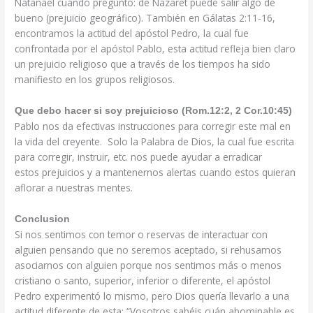
Natanael cuando pregunto: de Nazaret puede salir algo de
bueno (prejuicio geográfico). También en Gálatas 2:11-16,
encontramos la actitud del apóstol Pedro, la cual fue
confrontada por el apóstol Pablo, esta actitud refleja bien claro
un prejuicio religioso que a través de los tiempos ha sido
manifiesto en los grupos religiosos.
Que debo hacer si soy prejuicioso (Rom.12:2, 2 Cor.10:45)
Pablo nos da efectivas instrucciones para corregir este mal en
la vida del creyente. Solo la
Palabra de Dios, la cual fue escrita
para corregir, instruir, etc. nos puede ayudar a erradicar
estos
prejuicios y a mantenernos alertas cuando estos quieran
aflorar a nuestras mentes.
Conclusion
Si nos sentimos con temor o reservas de interactuar con
alguien pensando que no seremos aceptado, si rehusamos
asociarnos con alguien porque nos sentimos más o menos
cristiano o santo, superior, inferior o diferente, el apóstol
Pedro experimentó lo mismo, pero Dios quería llevarlo a una
actitud diferente de esta: “Vosotros sabéis cuán abominable es