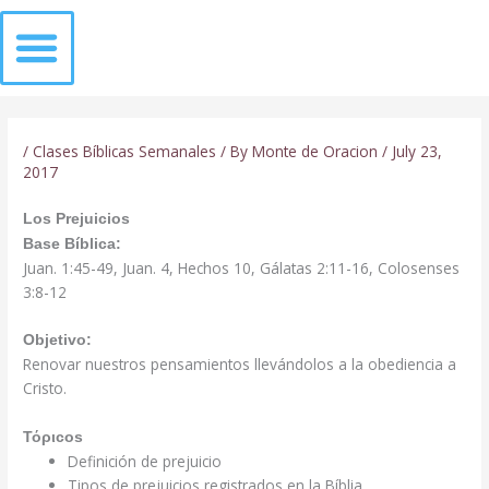
Skip
to
content
QUIÉNES SOMOS
/
Clases Bíblicas Semanales
/ By
Monte de Oracion
/
July 23,
2017
Los Prejuicios
Base Bíblica:
Juan. 1:45-49, Juan. 4, Hechos 10, Gálatas 2:11-16, Colosenses
3:8-12
Objetivo:
Renovar nuestros pensamientos llevándolos a la obediencia a
Cristo.
Τόριcos
Definición de prejuicio
Tipos de prejuicios registrados en la Bíblia