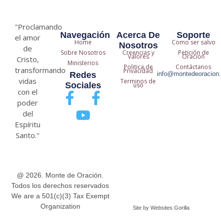
"Proclamando
Navegación
Acerca De
Soporte
el amor
Home
Como ser salvo
Nosotros
de
Sobre Nosotros
Creencias y
Petición de
Valores
Oracion
Cristo,
Ministerios
Politica de
Contáctanos
transformando
Privacidad
Redes
info@montedeoracion.
vidas
Terminos de
Sociales
uso
con el
F
Y
F
poder
a
o
a
del
c
u
c
Espíritu
Santo."
e
t
e
b
u
b
o
b
o
@ 2026. Monte de Oración.
o
e
o
Todos los derechos reservados
k
k
We are a 501(c)(3) Tax Exempt
Organization
-
-
Site by Websites Gorilla