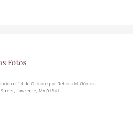
as Fotos
ducida el 14 de Octubre por Rebeca M. Gómez,
2 Wyman Street, Lawrence, MA 01841