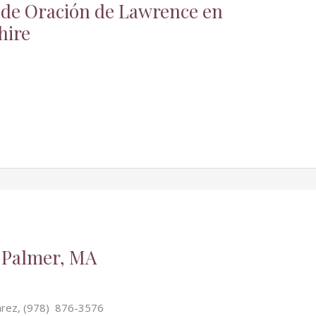
 de Oración de Lawrence en
hire
, Palmer, MA
uárez, (978) 876-3576