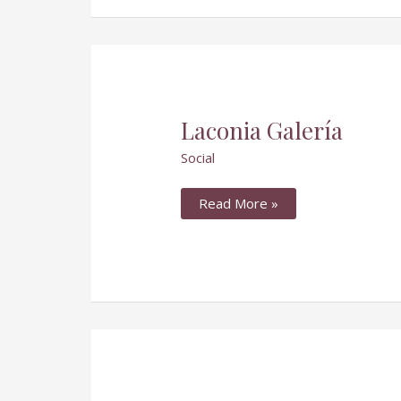
Laconia
Laconia Galería
Galería
Social
Read More »