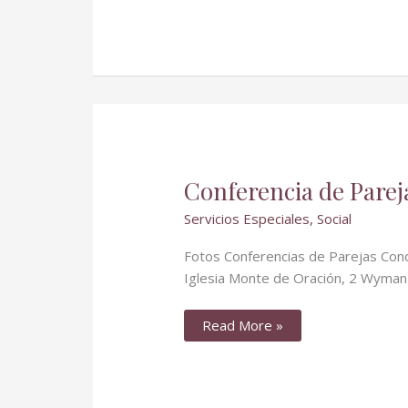
Conferencia
Conferencia de Parej
de
Parejas
Servicios Especiales
,
Social
Fotos
Fotos Conferencias de Parejas Con
Iglesia Monte de Oración, 
Read More »