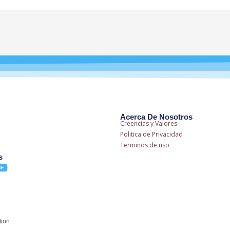
Acerca De Nosotros
Creencias y Valores
Politica de Privacidad
Terminos de uso
s
Y
o
u
t
u
tion
b