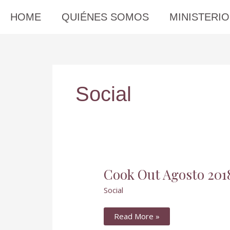
Skip
HOME
QUIÉNES SOMOS
MINISTERI
to
content
Social
Cook
Cook Out Agosto 201
Out
Agosto
Social
2018
Read More »