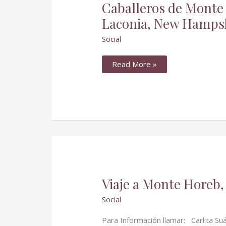
Caballeros
Caballeros de Monte
de
Monte
Laconia, New Hamps
de
Oración
Social
de
Lawrence
en
Laconia,
Read More »
New
Hampshire
Viaje
Viaje a Monte Horeb
a
Monte
Social
Horeb,
Palmer,
MA
Para Información llamar: Carlita S