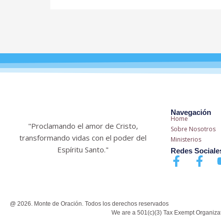
Navegación
Home
"Proclamando el amor de Cristo,
Sobre Nosotros
transformando vidas con el poder del
Ministerios
Espíritu Santo."
Redes Sociale
F
F
a
a
c
c
e
e
b
b
@ 2026. Monte de Oración. Todos los derechos reservados
We are a 501(c)(3) Tax Exempt Organiza
o
o