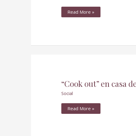
Read More »
“Cook
“Cook out” en casa d
out”
en
Social
casa
de
la
hermana
Read More »
Migdalia